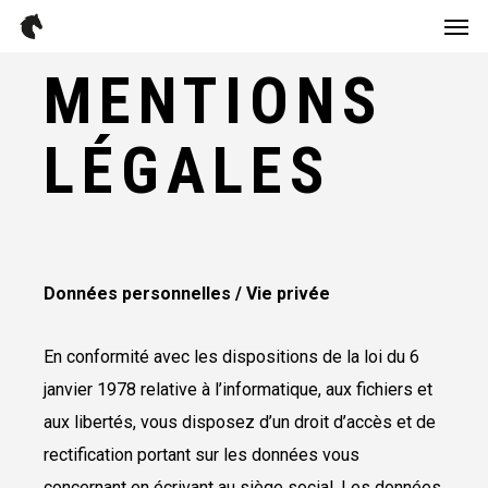
Men
Skip
Menu
to
MENTIONS
main
content
LÉGALES
Données personnelles / Vie privée
En conformité avec les dispositions de la loi du 6
janvier 1978 relative à l’informatique, aux fichiers et
aux libertés, vous disposez d’un droit d’accès et de
rectification portant sur les données vous
concernant en écrivant au siège social. Les données